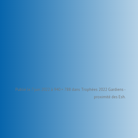
Publié le
7 juin 2022
à
940 × 788
dans
Trophées 2022 Gardiens -
proximité des Esh
.