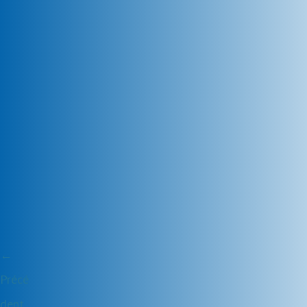
←
Précé
dent