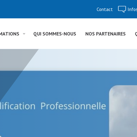
Contact
Info
Aller
au
contenu
MATIONS
QUI SOMMES-NOUS
NOS PARTENAIRES