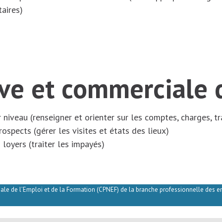
taires)
ive et commerciale
 niveau (renseigner et orienter sur les comptes, charges, t
spects (gérer les visites et états des lieux)
 loyers (traiter les impayés)
ale de l’Emploi et de la Formation (CPNEF) de la branche professionnelle des ent