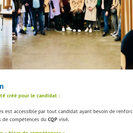
on
é créé pour le candidat :
s est accessible par tout candidat ayant besoin de renforc
es de compétences du
CQP
visé
.
n « blocs de compétences » .