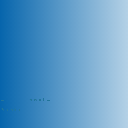
←
Suivant →
Précédent