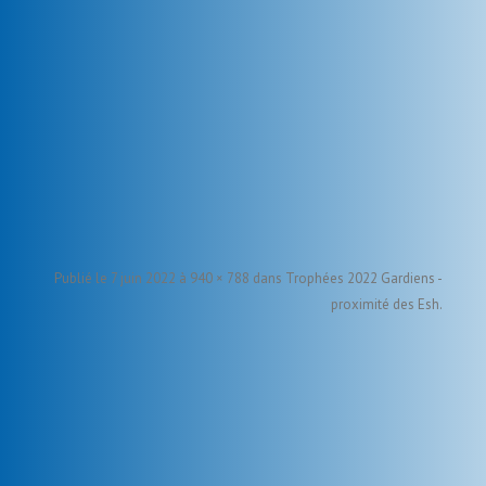
Publié le
7 juin 2022
à
940 × 788
dans
Trophées 2022 Gardiens -
proximité des Esh
.