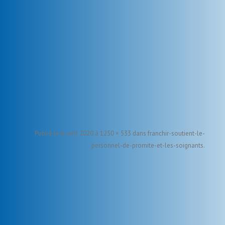
Publié le
6 avril 2020
à
1250 × 533
dans
franchir-soutient-le-
personnel-de-promite-et-les-soignants
.