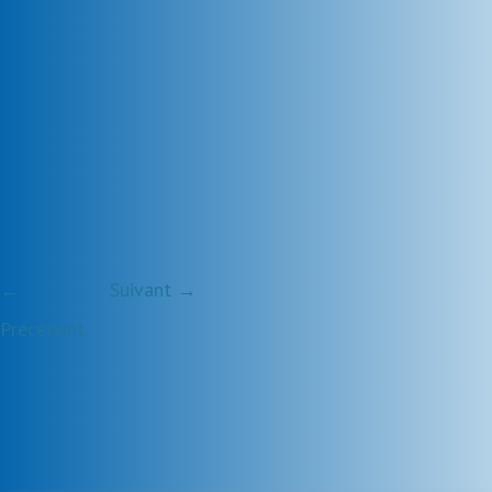
←
Suivant →
Précédent