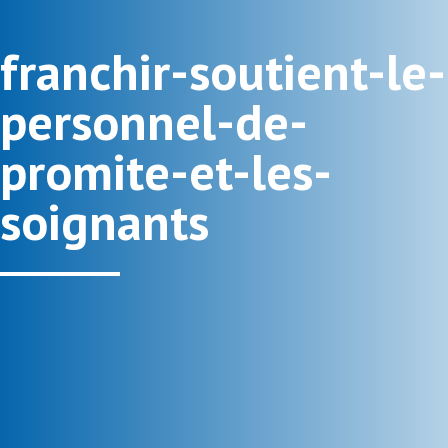
franchir-soutient-le-
personnel-de-
promite-et-les-
soignants