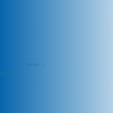
←
Suivant →
Précédent