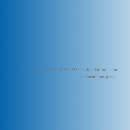
Publié le
12 mai 2020
à
1250 × 533
dans
franchir-formation-
comment-nous-joindre
.