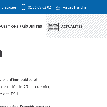
s pratiques
01 53 68 02 02
Portail Franchir
QUESTIONS FRÉQUENTES
ACTUALITES
h
diens d’immeubles et
 déroulée le 23 juin dernier,
le des ESH.
association Franchir mettent