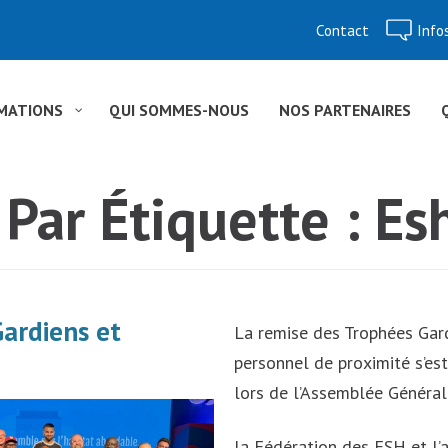
Contact
Info
Aller
au
contenu
MATIONS
QUI SOMMES-NOUS
NOS PARTENAIRES
 Par Étiquette :
Es
ardiens et
La remise des Trophées Gar
personnel de proximité s’est
lors de l’Assemblée Généra
la Fédération des ESH et l’