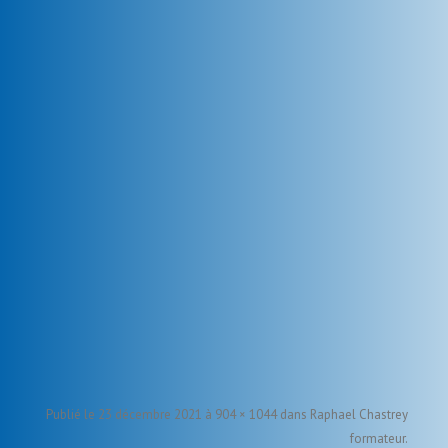
Publié le
23 décembre 2021
à
904 × 1044
dans
Raphael Chastrey
formateur
.