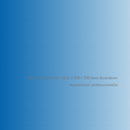
Publié le
7 novembre 2021
à
300 × 300
dans
illustration-
reconversion-professionnelle
.