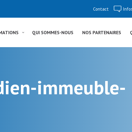
Contact
Info
Aller
au
contenu
MATIONS
QUI SOMMES-NOUS
NOS PARTENAIRES
dien-immeuble-