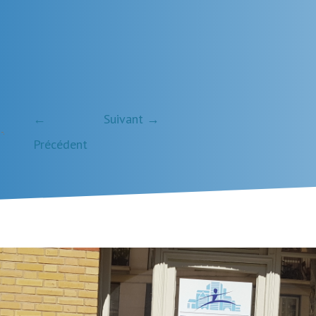
←
Suivant →
-
.
Précédent