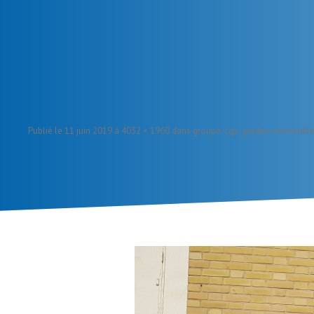
Publié le
11 juin 2019
à
4032 × 1960
dans
groupe-cqp-gardien-immeuble