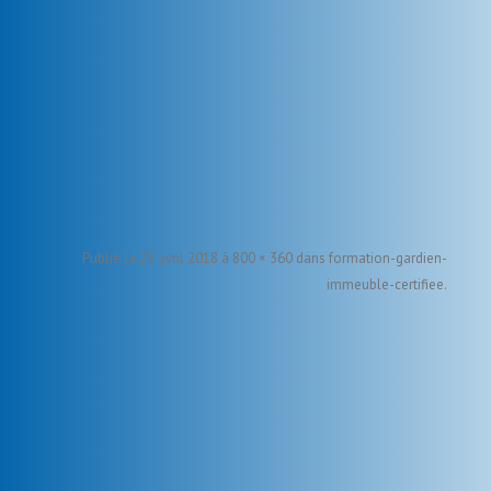
Publié le
25 avril 2018
à
800 × 360
dans
formation-gardien-
immeuble-certifiee
.