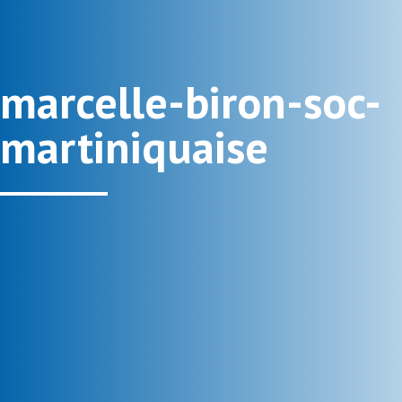
marcelle-biron-soc-
martiniquaise