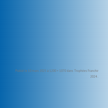
Publié le
10 mars 2025
à
1200 × 1070
dans
Trophées Franchir
2024
.