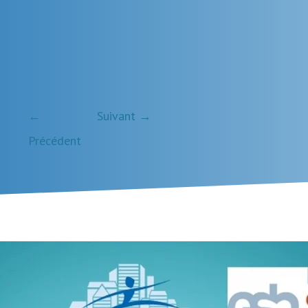
←
Suivant →
.
Précédent