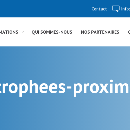
Contact
Info
Aller
au
contenu
MATIONS
QUI SOMMES-NOUS
NOS PARTENAIRES
-trophees-proxi