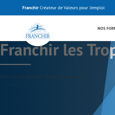
Franchir
Créateur de Valeurs pour l’emploi
NOS FOR
Franchir les Tr
Publié le
21 mars 2017
à
800 × 532
dans
Qui sommes-nous
.
← Précédent