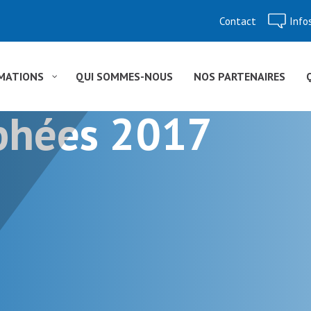
Contact
Info
Aller
au
contenu
MATIONS
QUI SOMMES-NOUS
NOS PARTENAIRES
ophées 2017