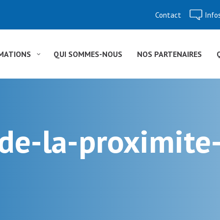
Contact
Info
Aller
au
contenu
MATIONS
QUI SOMMES-NOUS
NOS PARTENAIRES
-de-la-proximit