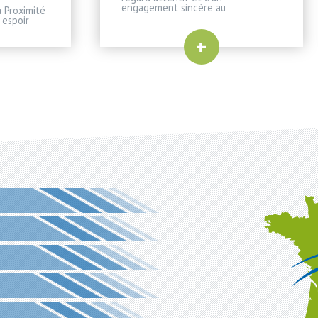
engagement sincère au
 Proximité
 espoir
+