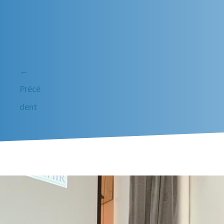
←
Précé
dent