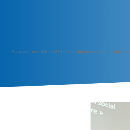
Publié le
2 mars 2026
à
800 × 1066
dans
Interview de Coralie Dubuisson
.