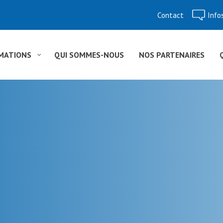
Contact
Info
Aller
au
contenu
MATIONS
QUI SOMMES-NOUS
NOS PARTENAIRES