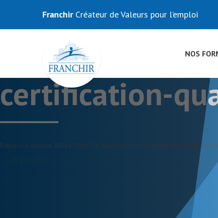
Franchir
Créateur de Valeurs pour l’emploi
NOS FOR
certification-qu
Publié le
1 octobre 2024
à
500 × 500
dans
Centre de formation des gardiens d’
← Précédent