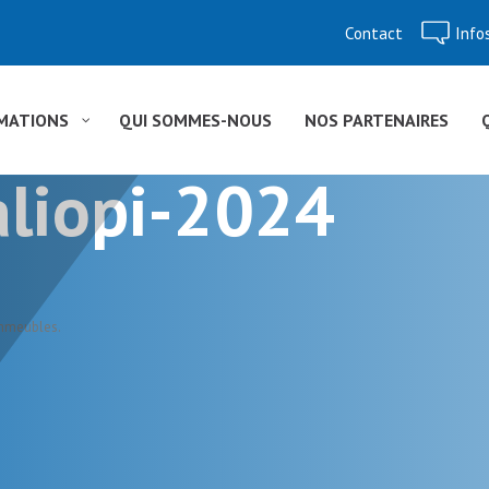
Contact
Info
Aller
au
contenu
MATIONS
QUI SOMMES-NOUS
NOS PARTENAIRES
aliopi-2024
immeubles
.