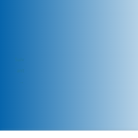
Suiv
ant
→