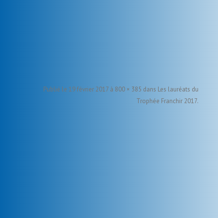
Publié le
19 février 2017
à
800 × 385
dans
Les lauréats du
Trophée Franchir 2017
.