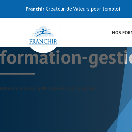
Franchir
Créateur de Valeurs pour l’emploi
NOS FOR
formation-gesti
Publié le
17 mars 2017
à
800 × 250
dans
Gestion du stress
.