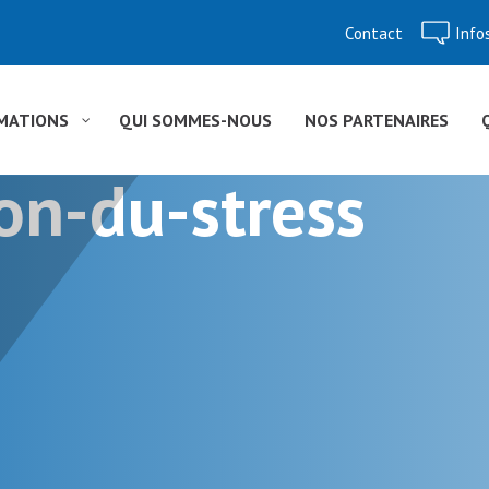
Contact
Info
Aller
au
contenu
MATIONS
QUI SOMMES-NOUS
NOS PARTENAIRES
on-du-stress