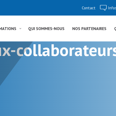
Contact
Info
Aller
au
contenu
MATIONS
QUI SOMMES-NOUS
NOS PARTENAIRES
x-collaborateu