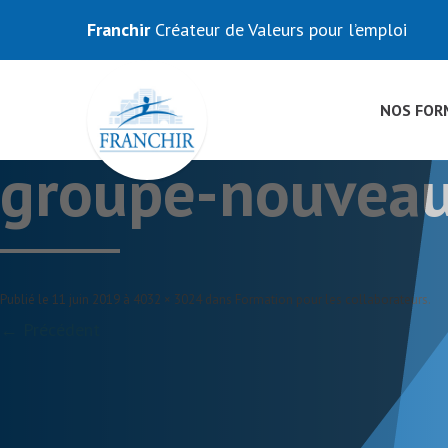
Franchir
Créateur de Valeurs pour l’emploi
NOS FOR
groupe-nouveau
Publié le
11 juin 2019
à
4032 × 3024
dans
Formation pour les collaborateurs
.
← Précédent