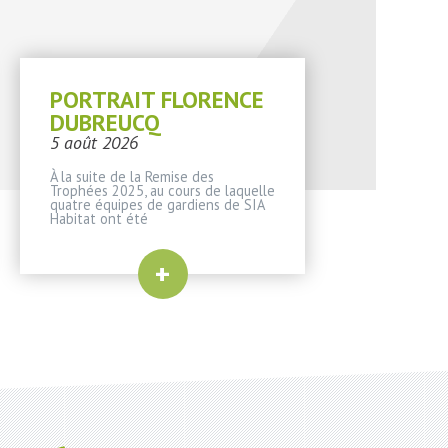
PORTRAIT FLORENCE
DUBREUCQ
5 août 2026
À la suite de la Remise des
Trophées 2025, au cours de laquelle
quatre équipes de gardiens de SIA
Habitat ont été
+