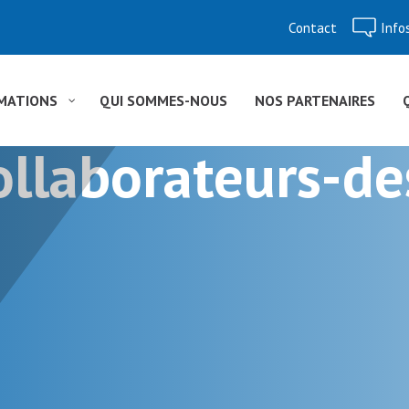
Contact
Info
Aller
au
contenu
MATIONS
QUI SOMMES-NOUS
NOS PARTENAIRES
ollaborateurs-de