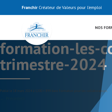
Franchir
Créateur de Valeurs pour l’emploi
NOS FOR
formation-les-c
trimestre-2024
Publié le
18 mars 2024
à
1200 × 899
dans
Formation pour les collaborateurs
.
← Précédent